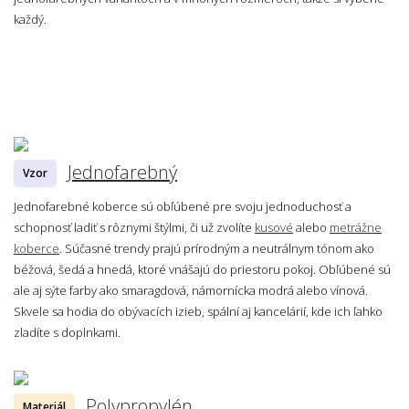
každý.
Jednofarebný
Vzor
Jednofarebné koberce sú obľúbené pre svoju jednoduchosť a
schopnosť ladiť s rôznymi štýlmi, či už zvolíte
kusové
alebo
metrážne
koberce
. Súčasné trendy prajú prírodným a neutrálnym tónom ako
béžová, šedá a hnedá, ktoré vnášajú do priestoru pokoj. Obľúbené sú
ale aj sýte farby ako smaragdová, námornícka modrá alebo vínová.
Skvele sa hodia do obývacích izieb, spální aj kancelárií, kde ich ľahko
zladíte s doplnkami.
Polypropylén
Materiál