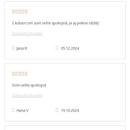
S kobercom som veľmi spokojná, je aj pekne obšitý
Zobraziť pôvodný
Jana R
05.12.2024
Som veľmi spokojná
Zobraziť pôvodný
Hana V
19.10.2024