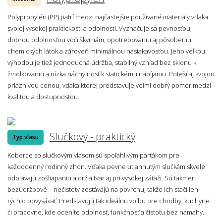
Polypropylén (PP) patrí medzi najčastejšie používané materiály vďaka
svojej vysokej praktickosti a odolnosti. Vyznačuje sa pevnosťou,
dobrou odolnosťou voči škvrnám, opotrebovaniu aj pôsobeniu
chemických látok a zároveň minimálnou nasiakavosťou. Jeho veľkou
výhodou je tiež jednoduchá údržba, stabilný vzhľad bez sklonu k
žmolkovaniu a nízka náchylnosť k statickému nabíjaniu. Poteší aj svojou
priaznivou cenou, vďaka ktorej predstavuje veľmi dobrý pomer medzi
kvalitou a dostupnosťou.
Slučkový - praktický
Typ vlasu
Koberce so slučkovým vlasom sú spoľahlivým parťákom pre
každodenný rodinný zhon. Vďaka pevne utiahnutým slučkám skvele
odolávajú zošliapaniu a držia tvar aj pri vysokej záťaži. Sú takmer
bezúdržbové – nečistoty zostávajú na povrchu, takže ich stačí len
rýchlo povysávať. Predstavujú tak ideálnu voľbu pre chodby, kuchyne
či pracovne, kde oceníte odolnosť, funkčnosť a čistotu bez námahy.