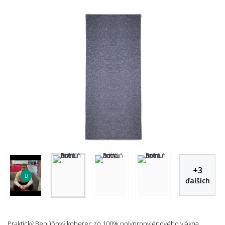
+
3
ďalších
Praktický Behúňový koberec zo 100% polypropylénového vlákna