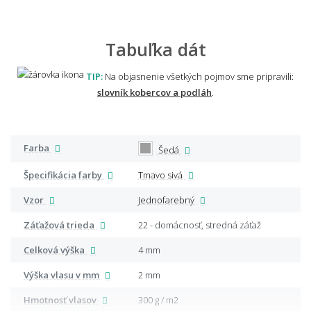
Tabuľka dát
TIP:
Na objasnenie všetkých pojmov sme pripravili:
slovník kobercov a podláh
.
Farba
Šedá
Špecifikácia farby
Tmavo sivá
Vzor
Jednofarebný
Záťažová trieda
22 - domácnosť, stredná záťaž
Celková výška
4 mm
Výška vlasu v mm
2 mm
Hmotnosť vlasov
300 g / m2