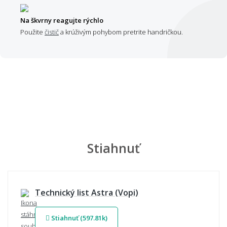
Na škvrny reagujte rýchlo
Použite
čistič
a krúživým pohybom pretrite handričkou.
Stiahnuť
Technický list Astra (Vopi)
Stiahnuť (597.81k)