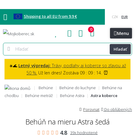
Shipping to all EU from 9.9 €
0
Blog
Vzorkovňa
Bratislava
Kontakt
Menu
Hľadať
☀️🌊
Letný výpredaj:
Trávy, podlahy aj koberce so zľavou až
⏰
50 %.
Už len dnes! Zostáva 09 : 09 : 13.
Behúne
Behúne do kuchyne
Behúne na
chodbu
Behúne metráž
Behúne Astra
Astra koberce
Porovnat
Do obľúbených
Behúň na mieru Astra šedá
4.8
39x hodnotené