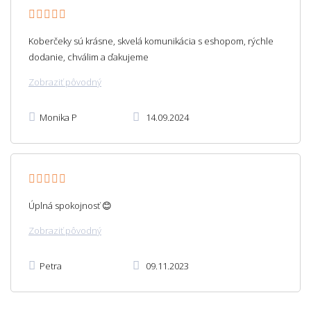
Koberčeky sú krásne, skvelá komunikácia s eshopom, rýchle
dodanie, chválim a ďakujeme
Zobraziť pôvodný
Monika P
14.09.2024
Úplná spokojnosť 😊
Zobraziť pôvodný
Petra
09.11.2023