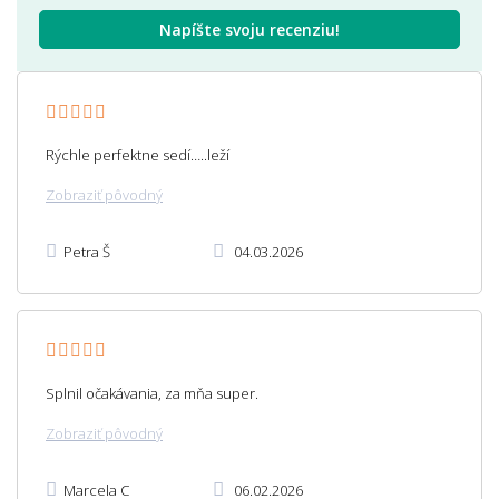
Napíšte svoju recenziu!
Rýchle perfektne sedí…..leží
Zobraziť pôvodný
Petra Š
04.03.2026
Splnil očakávania, za mňa super.
Zobraziť pôvodný
Marcela C
06.02.2026