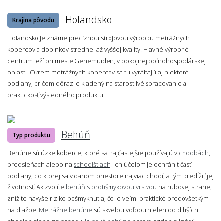
Holandsko
Krajina pôvodu
Holandsko je známe precíznou strojovou výrobou metrážnych
kobercov a doplnkov strednej až vyššej kvality. Hlavné výrobné
centrum leží pri meste Genemuiden, v pokojnej poľnohospodárskej
oblasti. Okrem metrážnych kobercov sa tu vyrábajú aj niektoré
podlahy, pričom dôraz je kladený na starostlivé spracovanie a
praktickosť výsledného produktu.
Behúň
Typ produktu
Behúne sú úzke koberce, ktoré sa najčastejšie používajú v
chodbách
,
predsieňach alebo na
schodištiach
. Ich účelom je ochrániť časť
podlahy, po ktorej sa v danom priestore najviac chodí, a tým predĺžiť jej
životnosť. Ak zvolíte
behúň s protišmykovou vrstvou
na rubovej strane,
znížite navyše riziko pošmyknutia, čo je veľmi praktické predovšetkým
na dlažbe.
Metrážne behúne
sú skvelou voľbou nielen do dlhších
chodieb alebo na schody,
kusové behúne
potom ozdobia každú