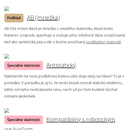
AB (mriežka)
Podklad
AB čiže Action Back je mriežka z umelého materiálu, ktorá tento
koberec zospodu spevňuje a zvyšuje jeho odolnosť. Býva označovaná
tiež ako syntetická juta a ide o bežne používaný
podkladový materiál
.
Antistatický
Špeciálne vlastnosti
Natešením na novú podlahovú krytinu vám stoja vlasy na hlave? To je v
poriadku. V poriadku je aj to, že tento kúsok nevodí statickú elektrinu,
takže od neho nedostanete ranu, nech už po ňom budete šúchať
nohami akokoľvek.
Kompatibilný s robotickým
Špeciálne vlastnosti
vysávačom