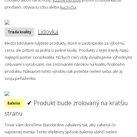
predsieň, obývaciu izbu alebo
kuchyňu
.
Lidovka
Trieda kvality
Medzi lidovkami nájdete produkty, ktoré si zaobstaráte za výbornú
cenu, ale pritom sa jedná o pekné kúsky. Produkty z tejto triedy majú
najlepší pomer cena/kvalita. Nízkych cien vždy dosahujeme výhodnými
zmluvami s výrobcami, nie znižovaním nárokov na kvalitu finálneho
produktu. Nákupom tohto výrobku tak potešíte nielen seba, ale aj
svoju peňaženku.
✔ Produkt bude zrolovaný na kratšiu
Balenie
stranu
Tovar Vám doručíme štandardne zabalený tak, aby zaberal čo
najmenej miesta. Tento efektívny spôsob balenia uľahčí nielen