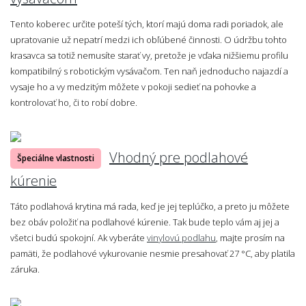
Tento koberec určite poteší tých, ktorí majú doma radi poriadok, ale
upratovanie už nepatrí medzi ich obľúbené činnosti. O údržbu tohto
krasavca sa totiž nemusíte starať vy, pretože je vďaka nižšiemu profilu
kompatibilný s robotickým vysávačom. Ten naň jednoducho najazdí a
vysaje ho a vy medzitým môžete v pokoji sedieť na pohovke a
kontrolovať ho, či to robí dobre.
Vhodný pre podlahové
Špeciálne vlastnosti
kúrenie
Táto podlahová krytina má rada, keď je jej teplúčko, a preto ju môžete
bez obáv položiť na podlahové kúrenie. Tak bude teplo vám aj jej a
všetci budú spokojní. Ak vyberáte
vinylovú podlahu
, majte prosím na
pamäti, že podlahové vykurovanie nesmie presahovať 27 °C, aby platila
záruka.