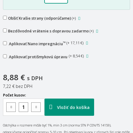
Obšiť Krašie strany (odporúčame)
(+
)
Bezdôvodné vrátenie s dopravou zadarmo
(+
)
™
(
+ 17,11 €
)
Aplikovať Nano impregnáciu
(
+ 8,54 €
)
Aplikovať protišmykovú úpravu
8,88 €
s DPH
7,22 €
bez DPH
Počet kusov:
Vložiť do košíka
Odchýlka v rozmere môže byť 1%, min 3 cm (norma STN P CEN/TS 14159),
odporúčame pripočítať rezervu 5-10 cm. Pri objednaní kusov z rôznych šíri role môže