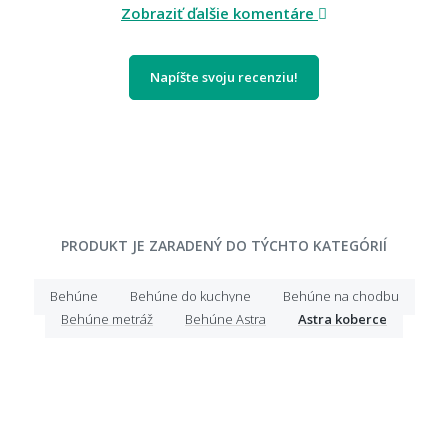
Zobraziť ďalšie komentáre
Napíšte svoju recenziu!
PRODUKT JE ZARADENÝ DO TÝCHTO KATEGÓRIÍ
Behúne
Behúne do kuchyne
Behúne na chodbu
Behúne metráž
Behúne Astra
Astra koberce