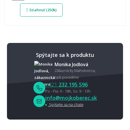
Stiahnuť (250k)
Spýtajte sa k produktu
Monika Jodlová
Zákaznícky blahotvorca,
radi poradíme
+421
232 195 596
Po - Pia: 9 - 18h, So: 9 - 13h
info@mojkoberec.sk
Spýtajte sa na chate