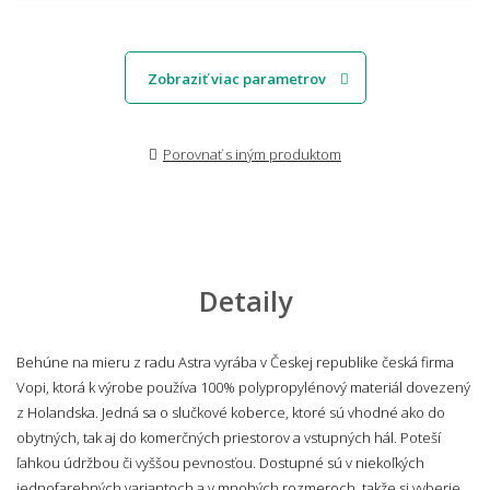
Zobraziť viac parametrov
Porovnať s iným produktom
Detaily
Behúne na mieru z radu Astra vyrába v Českej republike česká firma
Vopi, ktorá k výrobe používa 100% polypropylénový materiál dovezený
z Holandska. Jedná sa o slučkové koberce, ktoré sú vhodné ako do
obytných, tak aj do komerčných priestorov a vstupných hál. Poteší
ľahkou údržbou či vyššou pevnosťou. Dostupné sú v niekoľkých
jednofarebných variantoch a v mnohých rozmeroch, takže si vyberie