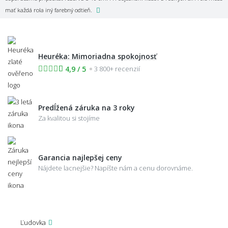
mať každá rola iný farebný odtieň.
Heuréka: Mimoriadna spokojnosť
4,9 / 5
3 800+ recenzií
Predĺžená záruka na 3 roky
Za kvalitou si stojíme
Garancia najlepšej ceny
Nájdete lacnejšie? Napíšte nám a cenu dorovnáme.
Ľudovka