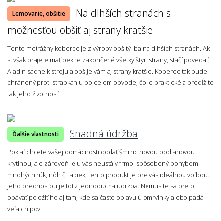
Na dlhších stranách s
Lemovanie, obšitie
možnosťou obšiť aj strany kratšie
Tento metrážny koberec je z výroby obšitý iba na dlhších stranách. Ak
si však prajete mať pekne zakončené všetky štyri strany, stačí povedať,
Aladin sadne k stroju a obšije vám aj strany kratšie. Koberec tak bude
chránený proti strapkaniu po celom obvode, čo je praktické a predĺžite
tak jeho životnosť.
Snadná údržba
Ďalšie vlastnosti
Pokiaľ chcete vašej domácnosti dodať šmrnc novou podlahovou
krytinou, ale zároveň je u vás neustály frmol spôsobený pohybom
mnohých rúk, nôh či labiek, tento produkt je pre vás ideálnou voľbou.
Jeho prednosťou je totiž jednoduchá údržba. Nemusíte sa preto
obávať položiť ho aj tam, kde sa často objavujú omrvinky alebo padá
veľa chlpov.