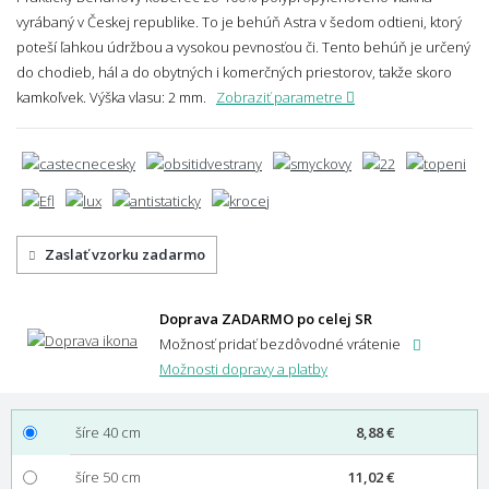
vyrábaný v Českej republike. To je behúň Astra v šedom odtieni, ktorý
poteší ľahkou údržbou a vysokou pevnosťou či. Tento behúň je určený
do chodieb, hál a do obytných i komerčných priestorov, takže skoro
kamkoľvek.
Výška vlasu: 2 mm.
Zobraziť parametre
Zaslať vzorku zadarmo
Doprava ZADARMO po celej SR
Možnosť pridať bezdôvodné vrátenie
Možnosti dopravy a platby
šíre 40 cm
8,88 €
šíre 50 cm
11,02 €