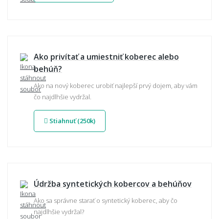
Ako privítať a umiestniť koberec alebo
behúň?
Ako na nový koberec urobiť najlepší prvý dojem, aby vám
čo najdlhšie vydržal.
Stiahnuť (250k)
Údržba syntetických kobercov a behúňov
Ako sa správne starať o syntetický koberec, aby čo
najdlhšie vydržal?