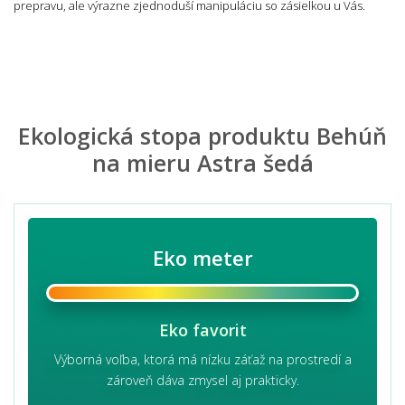
prepravu, ale výrazne zjednoduší manipuláciu so zásielkou u Vás.
Ekologická stopa produktu Behúň
na mieru Astra šedá
Eko meter
Eko favorit
Výborná voľba, ktorá má nízku záťaž na prostredí a
zároveň dáva zmysel aj prakticky.