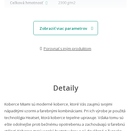
Celková hmotnosť
2300 g/m2
Zobraziť viac parametrov
Porovnať s iným produktom
Detaily
Koberce Miami sú moderné koberce, ktoré Vás zaujmú svojimi
nápaditými vzormi a farebnými kombináciami. Pri ich výrobe je použitá
technológia Heatset, ktorá koberce tepelne upravuje. Vďaka tomu sú
ešte odolnejšie proti bežnému opotrebeniu a zachovávajú si farebnú
stálosť. Koberce majú vysokú hustotu vlasu a sú dovážané z Turecka.