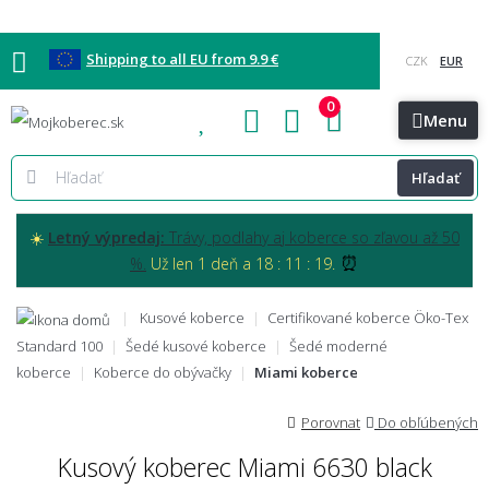
Shipping to all EU from 9.9 €
0
Blog
Vzorkovňa
Bratislava
Kontakt
Menu
Hľadať
☀️
Letný výpredaj:
Trávy, podlahy aj koberce so zľavou až 50
⏰
%.
Už len 1 deň a 18 : 11 : 17.
Kusové koberce
Certifikované koberce Öko-Tex
Standard 100
Šedé kusové koberce
Šedé moderné
koberce
Koberce do obývačky
Miami koberce
Porovnat
Do obľúbených
Kusový koberec Miami 6630 black