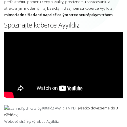
perfektnému pomeru ceny a kvality, precíznemu spracovaniu a
atraktívnym moderným aj klasickým dizajnom sú koberce Ayyildiz
mimoriadne žiadané naprieč celým stredoeurópskym trhom
.
Spoznajte koberce Ayyildiz
Katalóg Ayyildiz v PDF
(všetko dovezieme do 3
týždňov)
Webové stránky výrobcu Ayyildiz