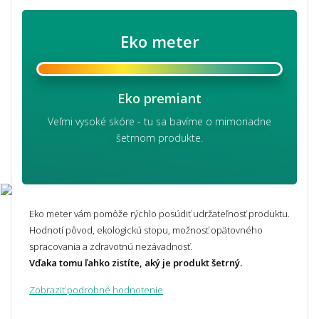
Eko meter
Eko premiant
Veľmi vysoké skóre - tu sa bavíme o mimoriadne
šetrnom produkte.
Eko meter vám pomôže rýchlo posúdiť udržateľnosť produktu.
Hodnotí pôvod, ekologickú stopu, možnosť opätovného
spracovania a zdravotnú nezávadnosť.
Vďaka tomu ľahko zistíte, aký je produkt šetrný.
Zobraziť podrobné hodnotenie