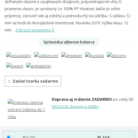
strihaným vlasom a zaujímavým dizajnom, pripomínajúcim vlny či
pramene vlasov. Je vyrobený zo 100% PP Heatset, takže je veľmi
príjemný, zároveň ale aj odolný a jednoduchý na údržbu. S výškou 12
mm sa hodí do ktorejkoľvek miestnosti. Novinka 2019.
Výška vlasu: 12
mm.
Zobraziť parametre
Sprievodca výberom koberca
Zaslať vzorku zadarmo
Doprava aj vrátenie ZADARMO
po celej SR
Možnosti dopravy a platby
80x150
45,34 €