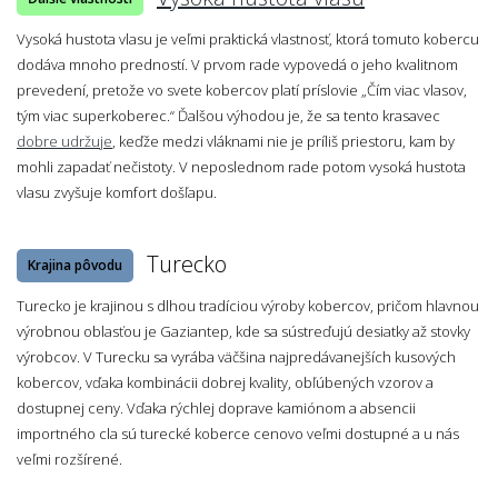
Vysoká hustota vlasu je veľmi praktická vlastnosť, ktorá tomuto kobercu
dodáva mnoho predností. V prvom rade vypovedá o jeho kvalitnom
prevedení, pretože vo svete kobercov platí príslovie „Čím viac vlasov,
tým viac superkoberec.“ Ďalšou výhodou je, že sa tento krasavec
dobre udržuje
, keďže medzi vláknami nie je príliš priestoru, kam by
mohli zapadať nečistoty. V neposlednom rade potom vysoká hustota
vlasu zvyšuje komfort došľapu.
Turecko
Krajina pôvodu
Turecko je krajinou s dlhou tradíciou výroby kobercov, pričom hlavnou
výrobnou oblasťou je Gaziantep, kde sa sústreďujú desiatky až stovky
výrobcov. V Turecku sa vyrába väčšina najpredávanejších kusových
kobercov, vďaka kombinácii dobrej kvality, obľúbených vzorov a
dostupnej ceny. Vďaka rýchlej doprave kamiónom a absencii
importného cla sú turecké koberce cenovo veľmi dostupné a u nás
veľmi rozšírené.