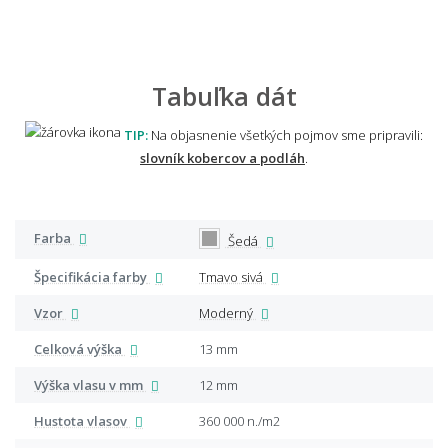
Tabuľka dát
TIP:
Na objasnenie všetkých pojmov sme pripravili:
slovník kobercov a podláh
.
Farba
Šedá
Špecifikácia farby
Tmavo sivá
Vzor
Moderný
Celková výška
13 mm
Výška vlasu v mm
12 mm
Hustota vlasov
360 000 n./m2