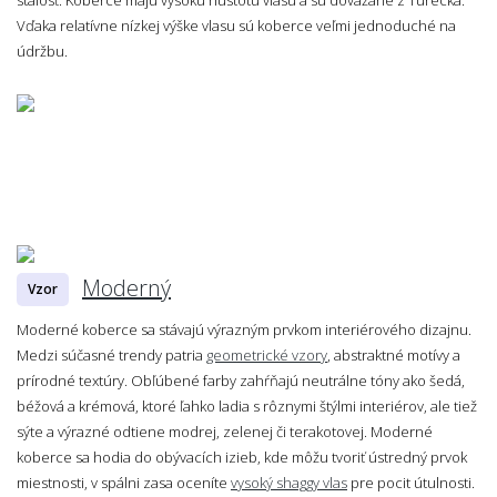
Vďaka relatívne nízkej výške vlasu sú koberce veľmi jednoduché na
údržbu.
Moderný
Vzor
Moderné koberce sa stávajú výrazným prvkom interiérového dizajnu.
Medzi súčasné trendy patria
geometrické vzory
, abstraktné motívy a
prírodné textúry. Obľúbené farby zahŕňajú neutrálne tóny ako šedá,
béžová a krémová, ktoré ľahko ladia s rôznymi štýlmi interiérov, ale tiež
sýte a výrazné odtiene modrej, zelenej či terakotovej. Moderné
koberce sa hodia do obývacích izieb, kde môžu tvoriť ústredný prvok
miestnosti, v spálni zasa oceníte
vysoký shaggy vlas
pre pocit útulnosti.