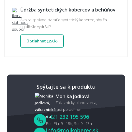
Údržba syntetických kobercov a behúňov
Ako sa správne starať o syntetický koberec, aby čo
najdlhšie vydržal?
Stiahnuť (250k)
Spýtajte sa k produktu
Monika Jodlová
Zákaznícky blahotvorca,
radi poradíme
+421
232 195 596
Po - Pia: 9 - 18h, So: 9 - 13h
info@mojkoberec.sk