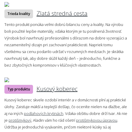
Zlatá stredná cesta
Trieda kvality
Tento produkt ponúka veľmi dobrú bilanciu ceny a kvality. Na výrobu
boli použité lepšie materiály, vďaka ktorým je tu posilnená životnosť.
Výrobok bol navrhnutý profesionálmi s dôrazom na dobre vyzerajúci a
nezameniteľný dizajn pri zachovaní praktickosti. Napriek tomu
všetkému sa cenu podarilo udržať v rozumných medziach. Je skrátka
navrhnutý tak, aby dobre slúžil každý deň – jednoducho, funkčne a
bez zbytočných kompromisov v kľúčových vlastnostiach.
Kusový koberec
Typ produktu
Kusový koberec skvele ozdobí interiér a v domácnosti plní aj praktické
úlohy. Zaisťuje mäkší a teplejší došľap, čo oceníte nielen na dlažbe, ale
aj na iných
podlahových krytinách
. Vďaka obšitiu dobre drží tvar. Ak nie
je
protišmykový
, Aladin vám ho rád ošetrí
protišmykovou úpravou
.
Údržba je jednoduchá vysávaním, pričom niektoré kúsky sú aj