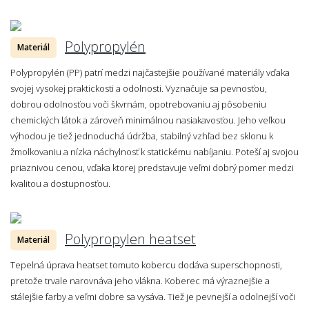
Polypropylén
Materiál
Polypropylén (PP) patrí medzi najčastejšie používané materiály vďaka
svojej vysokej praktickosti a odolnosti. Vyznačuje sa pevnosťou,
dobrou odolnosťou voči škvrnám, opotrebovaniu aj pôsobeniu
chemických látok a zároveň minimálnou nasiakavosťou. Jeho veľkou
výhodou je tiež jednoduchá údržba, stabilný vzhľad bez sklonu k
žmolkovaniu a nízka náchylnosť k statickému nabíjaniu. Poteší aj svojou
priaznivou cenou, vďaka ktorej predstavuje veľmi dobrý pomer medzi
kvalitou a dostupnosťou.
Polypropylen heatset
Materiál
Tepelná úprava heatset tomuto kobercu dodáva superschopnosti,
pretože trvale narovnáva jeho vlákna. Koberec má výraznejšie a
stálejšie farby a veľmi dobre sa vysáva. Tiež je pevnejší a odolnejší voči