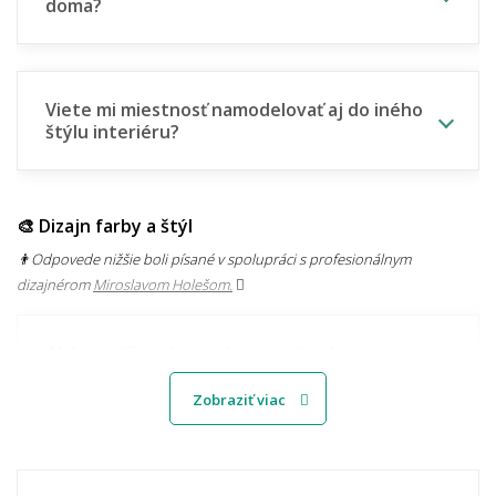
doma?
Viete mi miestnosť namodelovať aj do iného
štýlu interiéru?
🎨 Dizajn farby a štýl
👨‍Odpovede nižšie boli písané v spolupráci s profesionálnym
dizajnérom
Miroslavom Holešom.
Aké sú súčasné trendy v motívoch
kobercov?
Zobraziť viac
Svetlý alebo tmavý koberec – čo je