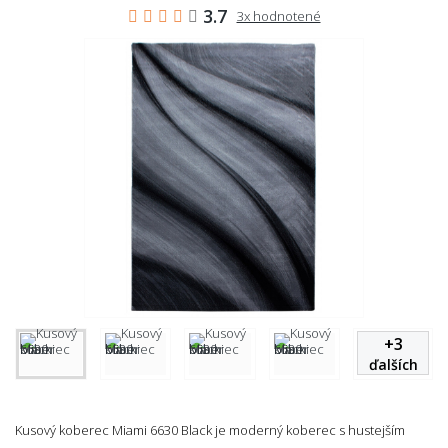
3.7
3x hodnotené
+
3
ďalších
Kusový koberec Miami 6630 Black je moderný koberec s hustejším