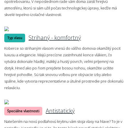
opotrebovaniu. V neposlednom rade vám doma zaistí hrejivú
atmosféru, ktorú si sám užil počas technologickej úpravy, keďže má
skvelé tepelno-izolačné vlastnosti.
Strihaný - komfortný
Typ vlasu
Koberce so strihaným vlasom vnesú do vášho domova okamžitý pocit
luxusu a elegancie. Majú precízne zastrihnuté konce vlákien, čo
vytvára dokonale hladký, mäkký a hustý povrch, veľmi príjemný na
dotyk. Hneď ako po ňom prejdete bosou nohou, okamžite ucítite
hrejivé pohodlie. Sú tak snovou voľbou pre obývacie izby alebo
spálne, kde vytvoria reprezentatívne a útulné prostredie pre dokonalú
relaxáciu.
Antistatický
Špeciálne vlastnosti
Natešením na novú podlahovú krytinu vám stoja vlasy na hlave? To je v
poriadku. V poriadku je aj to, že tento kúsok nevodí statickú elektrinu,