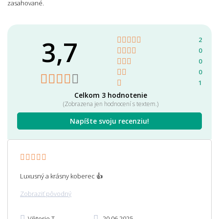
zasahované.
3,7
2
0
0
0
1
Celkom 3 hodnotenie
(Zobrazena jen hodnocení s textem.)
Napíšte svoju recenziu!
Luxusný a krásny koberec 👍
Zobraziť pôvodný
Viktorie T
20.06.2025