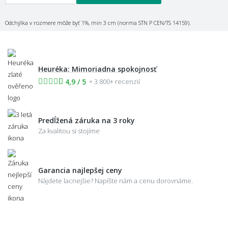
Odchýlka v rozmere môže byť 1%, min 3 cm (norma STN P CEN/TS 14159).
Heuréka: Mimoriadna spokojnosť
4,9 / 5
3 800+ recenzií
Predĺžená záruka na 3 roky
Za kvalitou si stojíme
Garancia najlepšej ceny
Nájdete lacnejšie? Napíšte nám a cenu dorovnáme.