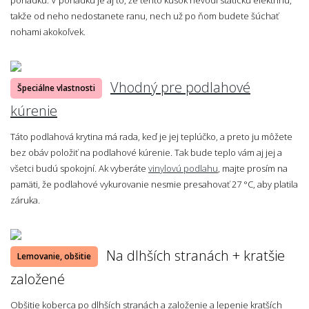
takže od neho nedostanete ranu, nech už po ňom budete šúchať
nohami akokoľvek.
Vhodný pre podlahové
Špeciálne vlastnosti
kúrenie
Táto podlahová krytina má rada, keď je jej teplúčko, a preto ju môžete
bez obáv položiť na podlahové kúrenie. Tak bude teplo vám aj jej a
všetci budú spokojní. Ak vyberáte
vinylovú podlahu
, majte prosím na
pamäti, že podlahové vykurovanie nesmie presahovať 27 °C, aby platila
záruka.
Na dlhších stranách + kratšie
Lemovanie, obšitie
založené
Obšitie koberca po dlhších stranách a založenie a lepenie kratších