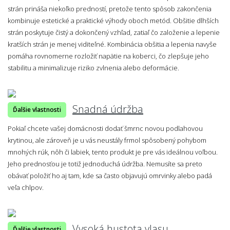
strán prináša niekoľko predností, pretože tento spôsob zakončenia
kombinuje estetické a praktické výhody oboch metód. Obšitie dlhších
strán poskytuje čistý a dokončený vzhľad, zatiaľ čo založenie a lepenie
kratších strán je menej viditeľné. Kombinácia obšitia a lepenia navyše
pomáha rovnomerne rozložiť napätie na koberci, čo zlepšuje jeho
stabilitu a minimalizuje riziko zvlnenia alebo deformácie.
Snadná údržba
Ďalšie vlastnosti
Pokiaľ chcete vašej domácnosti dodať šmrnc novou podlahovou
krytinou, ale zároveň je u vás neustály frmol spôsobený pohybom
mnohých rúk, nôh či labiek, tento produkt je pre vás ideálnou voľbou.
Jeho prednosťou je totiž jednoduchá údržba. Nemusíte sa preto
obávať položiť ho aj tam, kde sa často objavujú omrvinky alebo padá
veľa chlpov.
Vysoká hustota vlasu
Ďalšie vlastnosti