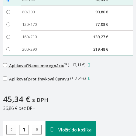
80x300
90,80 €
120x170
77,08 €
160x230
139,27 €
200x290
219,48 €
™
(
+ 17,11 €
)
Aplikovať Nano impregnáciu
(
+ 8,54 €
)
Aplikovať protišmykovú úpravu
45,34 €
s DPH
36,86 €
bez DPH
Vložiť do košíka