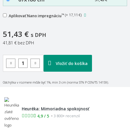
™
(
+ 17,11 €
)
Aplikovať Nano impregnáciu
51,43 €
s DPH
41,81 €
bez DPH
Vložiť do košíka
Odchýlka v rozmere môže byť 1%, min 3 cm (norma STN P CEN/TS 14159).
Heuréka: Mimoriadna spokojnosť
4,9 / 5
3 800+ recenzií