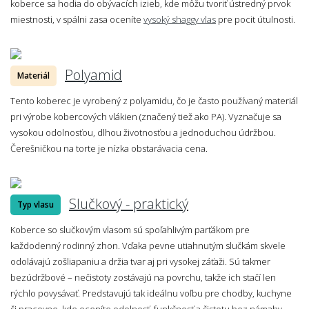
koberce sa hodia do obývacích izieb, kde môžu tvoriť ústredný prvok
miestnosti, v spálni zasa oceníte
vysoký shaggy vlas
pre pocit útulnosti.
Polyamid
Materiál
Tento koberec je vyrobený z polyamidu, čo je často používaný materiál
pri výrobe kobercových vlákien (značený tiež ako PA). Vyznačuje sa
vysokou odolnosťou, dlhou životnosťou a jednoduchou údržbou.
Čerešničkou na torte je nízka obstarávacia cena.
Slučkový - praktický
Typ vlasu
Koberce so slučkovým vlasom sú spoľahlivým parťákom pre
každodenný rodinný zhon. Vďaka pevne utiahnutým slučkám skvele
odolávajú zošliapaniu a držia tvar aj pri vysokej záťaži. Sú takmer
bezúdržbové – nečistoty zostávajú na povrchu, takže ich stačí len
rýchlo povysávať. Predstavujú tak ideálnu voľbu pre chodby, kuchyne
či pracovne, kde oceníte odolnosť, funkčnosť a čistotu bez námahy.