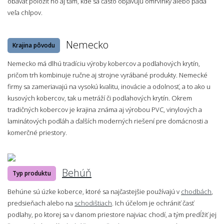
obávať položiť ho aj tam, kde sa často objavujú omrvinky alebo padá
veľa chlpov.
Nemecko
Krajina pôvodu
Nemecko má dlhú tradíciu výroby kobercov a podlahových krytín,
pričom trh kombinuje ručne aj strojne vyrábané produkty. Nemecké
firmy sa zameriavajú na vysokú kvalitu, inovácie a odolnosť, a to ako u
kusových kobercov, tak u metráží či podlahových krytín. Okrem
tradičných kobercov je krajina známa aj výrobou PVC, vinylových a
laminátových podláh a ďalších moderných riešení pre domácnosti a
komerčné priestory.
Behúň
Typ produktu
Behúne sú úzke koberce, ktoré sa najčastejšie používajú v
chodbách
,
predsieňach alebo na
schodištiach
. Ich účelom je ochrániť časť
podlahy, po ktorej sa v danom priestore najviac chodí, a tým predĺžiť jej