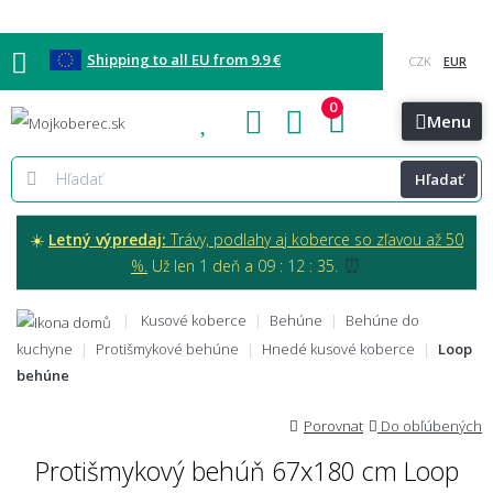
Shipping to all EU from 9.9 €
0
Blog
Vzorkovňa
Bratislava
Kontakt
Menu
Hľadať
☀️
Letný výpredaj:
Trávy, podlahy aj koberce so zľavou až 50
⏰
%.
Už len 1 deň a 09 : 12 : 34.
Kusové koberce
Behúne
Behúne do
kuchyne
Protišmykové behúne
Hnedé kusové koberce
Loop
behúne
Porovnat
Do obľúbených
Protišmykový behúň 67x180 cm Loop