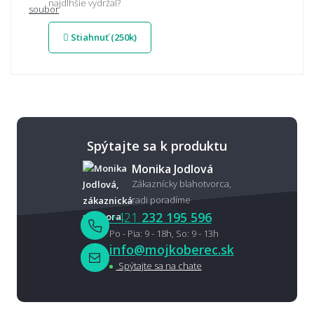
najdlhšie vydržal?
Stiahnuť (250k)
Spýtajte sa k produktu
Monika Jodlová
Zákaznícky blahotvorca,
radi poradíme
+421
232 195 596
Po - Pia: 9 - 18h, So: 9 - 13h
info@mojkoberec.sk
Spýtajte sa na chate