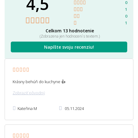
4,5
0
1
0
1
Celkom 13 hodnotenie
(Zobrazena jen hodnocení s textem.)
Napíšte svoju recenziu!
Krásny behúň do kuchyne 👍
Zobraziť pôvodný
Kateřina M
05.11.2024