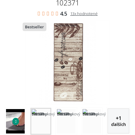
102371
4.5
13x hodnotené
Bestseller
+
1
ďalších