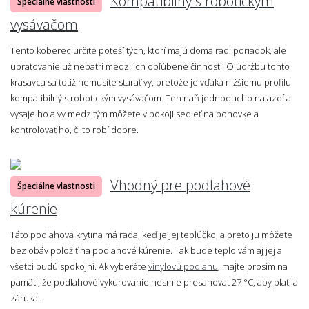
Kompatibilný s robotickým
Špeciálne vlastnosti
vysávačom
Tento koberec určite poteší tých, ktorí majú doma radi poriadok, ale
upratovanie už nepatrí medzi ich obľúbené činnosti. O údržbu tohto
krasavca sa totiž nemusíte starať vy, pretože je vďaka nižšiemu profilu
kompatibilný s robotickým vysávačom. Ten naň jednoducho najazdí a
vysaje ho a vy medzitým môžete v pokoji sedieť na pohovke a
kontrolovať ho, či to robí dobre.
Vhodný pre podlahové
Špeciálne vlastnosti
kúrenie
Táto podlahová krytina má rada, keď je jej teplúčko, a preto ju môžete
bez obáv položiť na podlahové kúrenie. Tak bude teplo vám aj jej a
všetci budú spokojní. Ak vyberáte
vinylovú podlahu
, majte prosím na
pamäti, že podlahové vykurovanie nesmie presahovať 27 °C, aby platila
záruka.