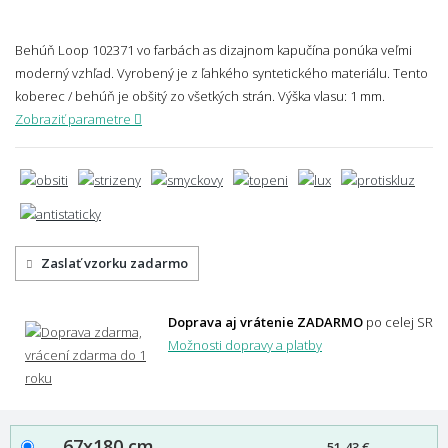
Behúň Loop 102371 vo farbách as dizajnom kapučína ponúka veľmi
moderný vzhľad. Vyrobený je z ľahkého syntetického materiálu. Tento
koberec / behúň je obšitý zo všetkých strán.
Výška vlasu: 1 mm.
Zobraziť parametre
Zaslať vzorku zadarmo
Doprava aj vrátenie ZADARMO
po celej SR
Možnosti dopravy a platby
67x180 cm
51,43 €