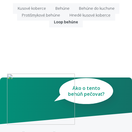
Kusové koberce
Behúne
Behúne do kuchyne
Protišmykové behúne
Hnedé kusové koberce
Loop behúne
Ako o tento
behúň pečovať?