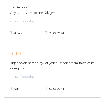
Vaše tovary sú
vždy super, veľmi pekne ďakujem.
Zobraziť pôvodný
Milena H
27.09.2024
Objednávala som druhýkrát, jeden už doma mám, takže veľká
spokojnosť
Zobraziť pôvodný
Ivana J
02.06.2024