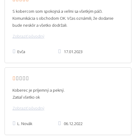
S kobercom som spokojná a veľmi sa všetkým páči.
Komunikácia s obchodom OK. Včas oznámili, že dodanie
bude neskôr a všetko dodržali.
Zobraziť pôvodný
Evča
17.01.2023
Koberec je príjemný a pekný.
Zatiaľ všetko ok
Zobraziť pôvodný
L. Novák
06.12.2022