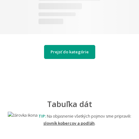
Prejsť do kategórie
Tabuľka dát
TIP:
Na objasnenie všetkých pojmov sme pripravili:
slovník kobercov a podláh
.