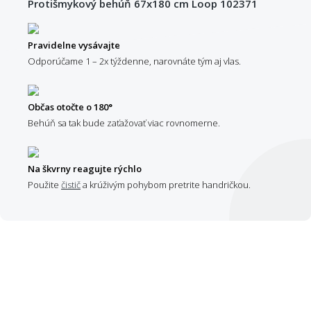
Protišmykový behúň 67x180 cm Loop 102371
Pravidelne vysávajte
Odporúčame 1 – 2x týždenne, narovnáte tým aj vlas.
Občas otočte o 180°
Behúň sa tak bude zaťažovať viac rovnomerne.
Na škvrny reagujte rýchlo
Použite
čistič
a krúživým pohybom pretrite handričkou.