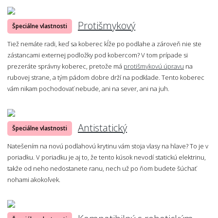
Protišmykový
Špeciálne vlastnosti
Tiež nemáte radi, keď sa koberec kĺže po podlahe a zároveň nie ste
zástancami externej podložky pod kobercom? V tom prípade si
prezeráte správny koberec, pretože má
protišmykovú úpravu
na
rubovej strane, a tým pádom dobre drží na podklade. Tento koberec
vám nikam pochodovať nebude, ani na sever, ani na juh.
Antistatický
Špeciálne vlastnosti
Natešením na novú podlahovú krytinu vám stoja vlasy na hlave? To je v
poriadku. V poriadku je aj to, že tento kúsok nevodí statickú elektrinu,
takže od neho nedostanete ranu, nech už po ňom budete šúchať
nohami akokoľvek.