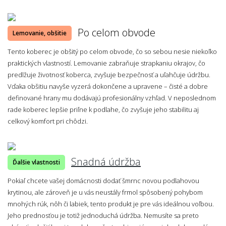
Po celom obvode
Lemovanie, obšitie
Tento koberec je obšitý po celom obvode, čo so sebou nesie niekoľko
praktických vlastností. Lemovanie zabraňuje strapkaniu okrajov, čo
predlžuje životnosť koberca, zvyšuje bezpečnosť a uľahčuje údržbu.
Vďaka obšitiu navyše vyzerá dokončene a upravene – čisté a dobre
definované hrany mu dodávajú profesionálny vzhľad. V neposlednom
rade koberec lepšie priľne k podlahe, čo zvyšuje jeho stabilitu aj
celkový komfort pri chôdzi.
Snadná údržba
Ďalšie vlastnosti
Pokiaľ chcete vašej domácnosti dodať šmrnc novou podlahovou
krytinou, ale zároveň je u vás neustály frmol spôsobený pohybom
mnohých rúk, nôh či labiek, tento produkt je pre vás ideálnou voľbou.
Jeho prednosťou je totiž jednoduchá údržba. Nemusíte sa preto