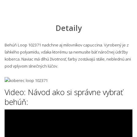
Detaily
Behúň Loop 102371 nadchne aj milovníkov capuccina. Vyrobený je z
ľahkého polyamidu, vďaka ktorému sa nemusíte báť náročnej údržby
koberca. Naviac má dlhú životnosť, farby zostávajú stále, neblednú ani
pod vplyvom slnečných lúčov.
Video: Návod ako si správne vybrať
behúň: