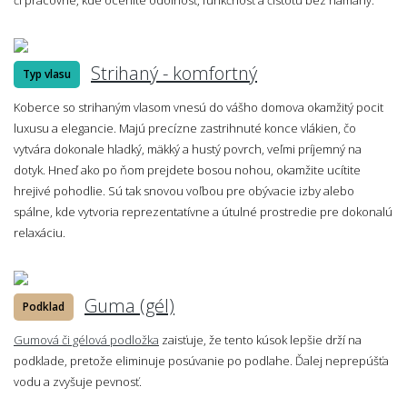
Strihaný - komfortný
Typ vlasu
Koberce so strihaným vlasom vnesú do vášho domova okamžitý pocit
luxusu a elegancie. Majú precízne zastrihnuté konce vlákien, čo
vytvára dokonale hladký, mäkký a hustý povrch, veľmi príjemný na
dotyk. Hneď ako po ňom prejdete bosou nohou, okamžite ucítite
hrejivé pohodlie. Sú tak snovou voľbou pre obývacie izby alebo
spálne, kde vytvoria reprezentatívne a útulné prostredie pre dokonalú
relaxáciu.
Guma (gél)
Podklad
Gumová či gélová podložka
zaisťuje, že tento kúsok lepšie drží na
podklade, pretože eliminuje posúvanie po podlahe. Ďalej neprepúšťa
vodu a zvyšuje pevnosť.