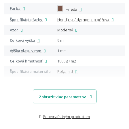
Farba
Hnedá
Špecifikácia farby
Hnedá s nádychom do béžova
Vzor
Moderný
Celková výška
9 mm
Výška vlasu v mm
1 mm
Celková hmotnosť
1800 g / m2
Špecifikácia materiálu
Polyamid
Zobraziť viac parametrov
Porovnať s iným produktom