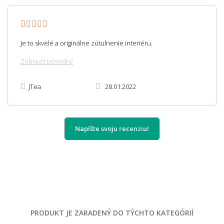
Je to skvelé a originálne zútulnenie interiéru.
Zobraziť pôvodný
JTea
28.01.2022
Napíšte svoju recenziu!
PRODUKT JE ZARADENÝ DO TÝCHTO KATEGÓRIÍ