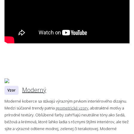
Moderný
Vzor
Moderné koberce sa stávajú výrazným prvkom interiérového dizajnu.
Medzi súčasné trendy patria
geometrické vzory
, abstraktné motívy a
prírodné textúry. Obľúbené farby zahŕňajú neutrálne tóny ako šedá,
béžová a krémová, ktoré ľahko ladia s rôznymi štýlmi interiérov, ale tiež
sýte a výrazné odtiene modrej, zelenej či terakotovej. Moderné