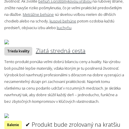
životnosť. Ak zvolíte
behúň s protišmykovou vrstvou
na rubovej strane,
znížite navyše riziko pošmyknutia, čo je veľmi praktické predovšetkým
na dlažbe.
Metrážne behúne
sú skvelou voľbou nielen do dlhších
chodieb alebo na schody,
kusové behúne
potom ozdobia každú
predsieň, obývaciu izbu alebo
kuchyňu
.
Zlatá stredná cesta
Trieda kvality
Tento produkt ponúka veľmi dobrú bilanciu ceny a kvality. Na výrobu
boli použité lepšie materiály, vďaka ktorým je tu posilnená životnosť.
Výrobok bol navrhnutý profesionálmi s dôrazom na dobre vyzerajúci a
nezameniteľný dizajn pri zachovaní praktickosti. Napriek tomu
všetkému sa cenu podarilo udržať v rozumných medziach. Je skrátka
navrhnutý tak, aby dobre slúžil každý deň – jednoducho, funkčne a
bez zbytočných kompromisov v kľúčových vlastnostiach.
✔ Produkt bude zrolovaný na kratšiu
Balenie