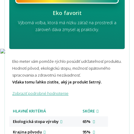
Eko favorit
Výborná voľba, ktorá má nízku záťaž na prostredí a
zároveň dáva zmysel aj prakticky.
Eko meter vám pomôže rýchlo posúdiť udržateľnosť produktu.
Hodnotí pôvod, ekologickú stopu, možnosť opätovného
spracovania a zdravotnú nezávadnosť.
Vďaka tomu ľahko zistíte, aký je produkt šetrný.
Zobraziť podrobné hodnotenie
HLAVNÉ KRITÉRIÁ
SKÓRE
Ekologická stopa
výroby
65%
Krajina
pôvodu
95%