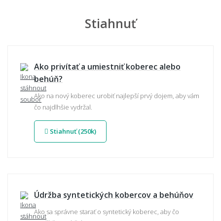
Stiahnuť
Ako privítať a umiestniť koberec alebo
behúň?
Ako na nový koberec urobiť najlepší prvý dojem, aby vám
čo najdlhšie vydržal.
Stiahnuť (250k)
Údržba syntetických kobercov a behúňov
Ako sa správne starať o syntetický koberec, aby čo