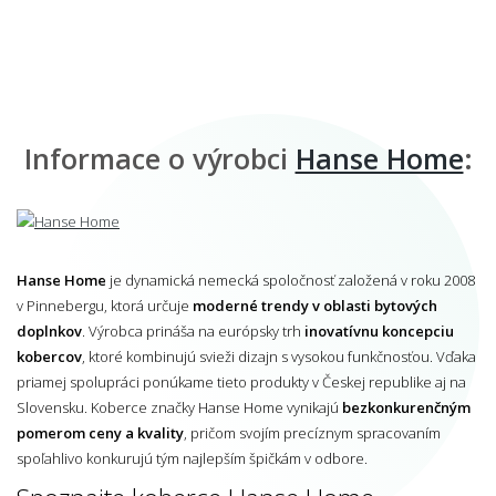
Informace o výrobci
Hanse Home
:
Hanse Home
je dynamická nemecká spoločnosť založená v roku 2008
v Pinnebergu, ktorá určuje
moderné trendy v oblasti bytových
doplnkov
. Výrobca prináša na európsky trh
inovatívnu koncepciu
kobercov
, ktoré kombinujú svieži dizajn s vysokou funkčnosťou. Vďaka
priamej spolupráci ponúkame tieto produkty v Českej republike aj na
Slovensku. Koberce značky Hanse Home vynikajú
bezkonkurenčným
pomerom ceny a kvality
, pričom svojím precíznym spracovaním
spoľahlivo konkurujú tým najlepším špičkám v odbore.